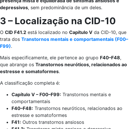
presença mista e equilibrada de sintomas ansiosos e
depressivos
, sem predominância de um deles.
3 – Localização na CID-10
O
CID F41.2
está localizado no
Capítulo V
da CID-10, que
trata dos
Transtornos mentais e comportamentais (F00–
F99)
.
Mais especificamente, ele pertence ao grupo
F40–F48
,
que abrange os
Transtornos neuróticos, relacionados ao
estresse e somatoformes
.
A classificação completa é:
Capítulo V – F00–F99:
Transtornos mentais e
comportamentais
F40–F48:
Transtornos neuróticos, relacionados ao
estresse e somatoformes
F41:
Outros transtornos ansiosos
F41.2:
Transtorno misto ansioso e depressivo