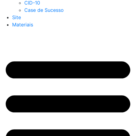
CID-10
Case de Sucesso
Site
Materiais