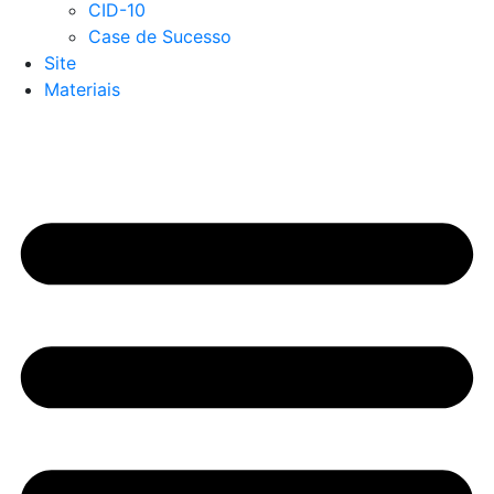
CID-10
Case de Sucesso
Site
Materiais