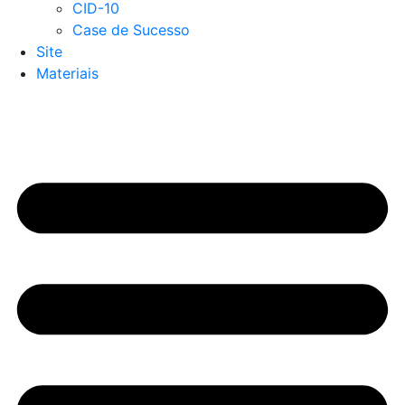
CID-10
Case de Sucesso
Site
Materiais