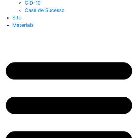
CID-10
Case de Sucesso
Site
Materiais