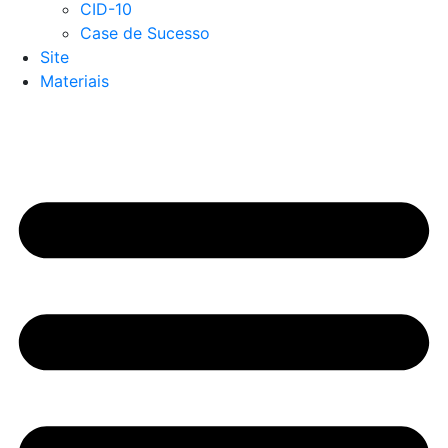
CID-10
Case de Sucesso
Site
Materiais