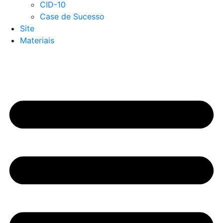
CID-10
Case de Sucesso
Site
Materiais