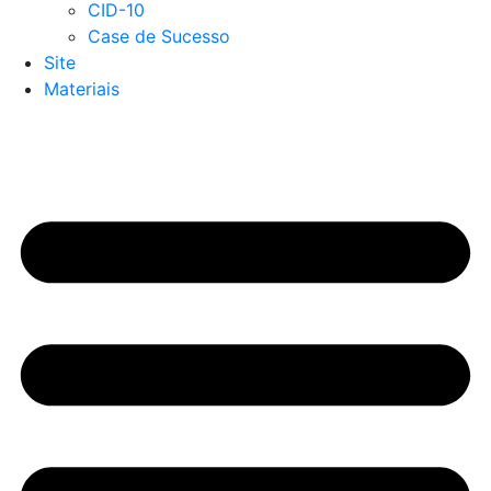
CID-10
Case de Sucesso
Site
Materiais