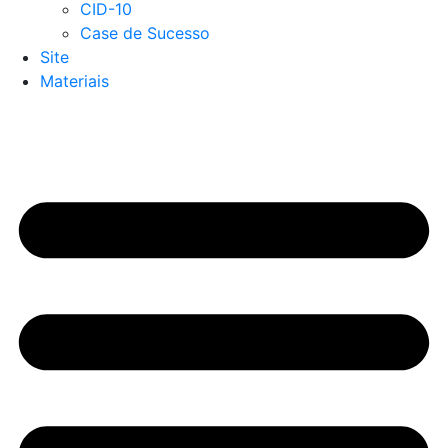
CID-10
Case de Sucesso
Site
Materiais